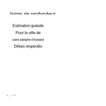
Joints de profondeur
Estimation gratuite
Pour la ville de
saint-adolphe-d-howard
Délais respectés
Visitez notre nouveau site
-
. -
-