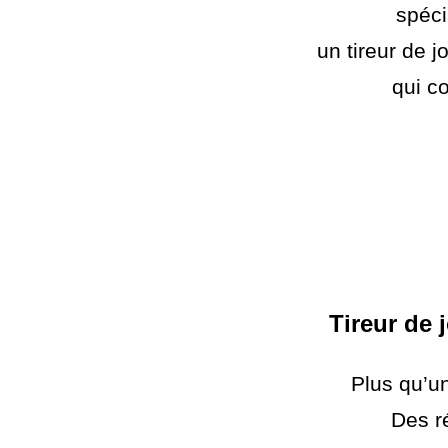
spéci
un tireur de j
qui c
Tireur de 
Plus qu’u
Des ré