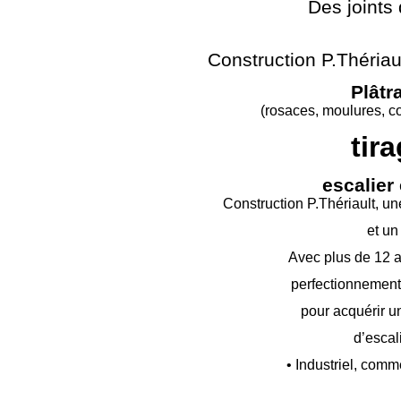
Des joints 
Construction P.Thériaul
Plâtr
(rosaces, moulures, c
tir
escalier
Construction P.Thériault, un
et un
Avec plus de 12 a
perfectionnement 
pour acquérir un
d’escali
• Industriel, comme